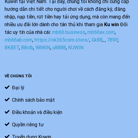
Kuwin tại Việt Nam. Tại đây, chúng tôi không chỉ cung cấp
hướng dẫn chi tiết cho người chơi về cách đăng ký, đăng
nhập, nạp tiền, rút tiền hay tải ứng dụng, mà còn mang đến
nhiều ưu đãi lớn dành cho tân thủ khi tham gia
Ku win
Đối
tác uy tín của nhà cái:
mb66.business
,
mb66ax.com
,
mb66ab.com
,
https://ok365com.store/
,
Gk88
, ,
789P
,
8KBET
,
88clb
,
98WIN
,
u8888
,
KUWIN
VỀ CHÚNG TÔI
Đại lý
Chính sách bảo mật
Điều khoản và điều kiện
Quyền riêng tư
Tuyển dụng Kuwin