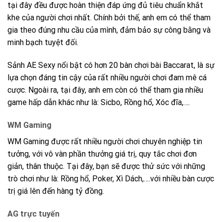
tại đây đều được hoàn thiện đáp ứng đủ tiêu chuẩn khắt
khe của người chơi nhất. Chính bởi thế, anh em có thể tham
gia theo đúng nhu cầu của mình, đảm bảo sự công bằng và
minh bạch tuyệt đối.
Sảnh AE Sexy nổi bật có hơn 20 bàn chơi bài Baccarat, là sự
lựa chọn đáng tin cậy của rất nhiều người chơi đam mê cá
cược. Ngoài ra, tại đây, anh em còn có thể tham gia nhiều
game hấp dẫn khác như là: Sicbo, Rồng hổ, Xóc đĩa,….
WM Gaming
WM Gaming được rất nhiều người chơi chuyên nghiệp tin
tưởng, với vô vàn phần thưởng giá trị, quy tắc chơi đơn
giản, thân thuộc. Tại đây, bạn sẽ được thử sức với những
trò chơi như là: Rồng hổ, Poker, Xì Dách,….với nhiều bàn cược
trị giá lên đến hàng tỷ đồng.
AG trực tuyến