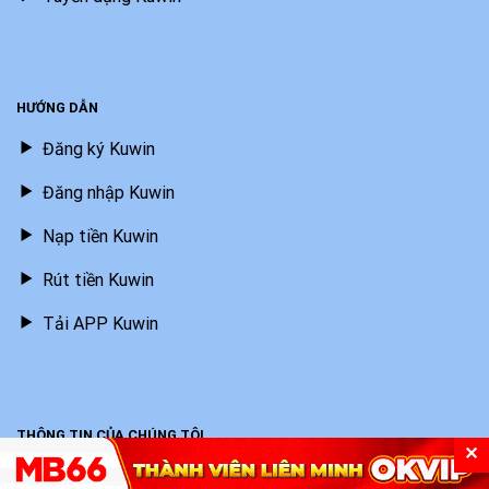
HƯỚNG DẪN
Đăng ký Kuwin
Đăng nhập Kuwin
Nạp tiền Kuwin
Rút tiền Kuwin
Tải APP Kuwin
THÔNG TIN CỦA CHÚNG TÔI
✕
Tên Doanh Nghiệp
:
Kuwin
Website:
https://kuwincom.art/