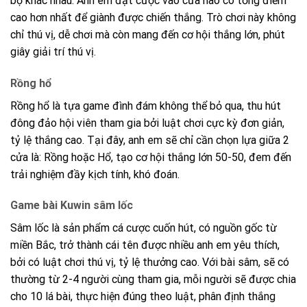
bộ khác nhau. Anh em đặt cược vào cửa nào có tổng điểm
cao hơn nhất để giành được chiến thắng. Trò chơi này không
chỉ thú vị, dễ chơi mà còn mang đến cơ hội thắng lớn, phút
giây giải trí thú vị.
Rồng hổ
Rồng hổ là tựa game đình đám không thể bỏ qua, thu hút
đông đảo hội viên tham gia bởi luật chơi cực kỳ đơn giản,
tỷ lệ thắng cao. Tại đây, anh em sẽ chỉ cần chọn lựa giữa 2
cửa là: Rồng hoặc Hổ, tạo cơ hội thắng lớn 50-50, đem đến
trải nghiệm đầy kịch tính, khó đoán.
Game bài Kuwin sâm lốc
Sâm lốc là sản phẩm cá cược cuốn hút, có nguồn gốc từ
miền Bắc, trở thành cái tên được nhiều anh em yêu thích,
bởi có luật chơi thú vị, tỷ lệ thưởng cao. Với bài sâm, sẽ có
thường từ 2-4 người cùng tham gia, mỗi người sẽ được chia
cho 10 lá bài, thực hiện đúng theo luật, phân định thắng