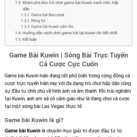
Khám phá kho trò chơi game bài Kuwin xanh chín, hấp
dẫn
Game bài Baccarat
Rồng hổ
Game bài Kuwin sâm lốc
Hướng dẫn cách chơi game bài tại Kuwin chi tiết nhất
Kết luận
Game Bài Kuwin | Sòng Bài Trực Tuyến
Cá Cược Cực Cuốn
Game bài Kuwin
hiện đang rất phổ biến trong cộng đồng cá
cược trực tuyến hiện nay với đa dạng trò chơi hấp dẫn cùng
sự đầu tư chỉn chủ về hình ảnh và âm thanh. Khi trải nghiệm
tại Kuwin, anh em sẽ có cảm giác như là đang chơi cá cược
tại một sòng bài Las Vegas thực tế.
Game bài Kuwin là gì?
Game bài Kuwin
là chuyên mục giải trí được đầu tư từ