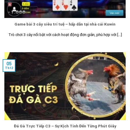
Game bài 3 cây siêu trí tuệ – hấp dẫn tại nhà cái Kuwin
Trò chơi 3 cây nổi bật với cách hoạt động đơn giản, phù hợp với [...]
05
Th12
Đá Gà Trực Tiếp C3 – Sự Kịch Tính Đến Từng Phút Giây