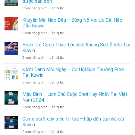
được săn đón
ở
Chức năng bình luận bị tắt
Lì
xì
Khuyến Mãi Nạp Đầu – Bùng Nổ Với Ưu Đãi Hấp
mỗi
Dẫn Kuwin
ngày
ở
Chức năng bình luận bị tắt
tại
Khuyến
KUWIN
Mãi
Hoàn Trả Cược Thua Tới 55% Không Sợ Lỗ Vốn Tại
–
Nạp
Chương
Kuwin
Đầu
trình
ở
Chức năng bình luận bị tắt
–
ưu
Hoàn
Bùng
đãi
Trả
Điểm Danh Mỗi Ngày – Cơ Hội Săn Thưởng Free
Nổ
được
Cược
Với
Tại Kuwin
săn
Thua
Ưu
đón
ở
Chức năng bình luận bị tắt
Tới
Đãi
Điểm
55%
Hấp
Danh
Mậu Binh – Làm Chủ Cuộc Chơi Hay Nhất Tại Việt
Không
Dẫn
Mỗi
Sợ
Nam 2024
Kuwin
Ngày
Lỗ
ở
Chức năng bình luận bị tắt
–
Vốn
Mậu
Cơ
Tại
Binh
Game bài 3 cây siêu trí tuệ – hấp dẫn tại nhà cái
Hội
Kuwin
–
Săn
Kuwin
Làm
Thưởng
ở
Chức năng bình luận bị tắt
Chủ
Free