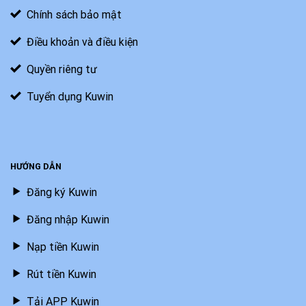
Chính sách bảo mật
Điều khoản và điều kiện
Quyền riêng tư
Tuyển dụng Kuwin
HƯỚNG DẪN
Đăng ký Kuwin
Đăng nhập Kuwin
Nạp tiền Kuwin
Rút tiền Kuwin
Tải APP Kuwin