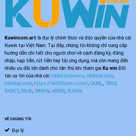
Pháp
Chọn
Số
Chuẩn
Kuwincom.art
là đại lý chính thức và độc quyền của nhà cái
Kuwin tại Việt Nam. Tại đây, chúng tôi không chỉ cung cấp
hướng dẫn chi tiết cho người chơi về cách đăng ký, đăng
nhập, nạp tiền, rút tiền hay tải ứng dụng, mà còn mang đến
nhiều ưu đãi lớn dành cho tân thủ khi tham gia
Ku win
Đối
tác uy tín của nhà cái:
mb66.business
,
mb66ax.com
,
mb66ab.com
,
https://ok365com.store/
,
Gk88
, ,
789P
,
8KBET
,
88clb
,
98WIN
,
u8888
,
KUWIN
VỀ CHÚNG TÔI
Đại lý