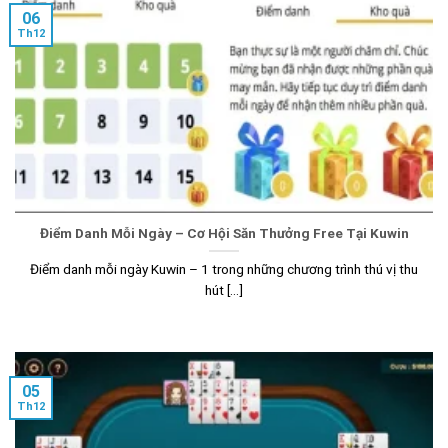
06
Th12
Điểm Danh Mỗi Ngày – Cơ Hội Săn Thưởng Free Tại Kuwin
Điểm danh mỗi ngày Kuwin – 1 trong những chương trình thú vị thu
hút [...]
05
Th12