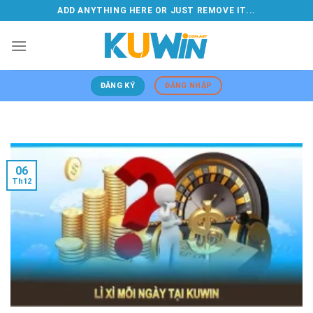
Skip
ADD ANYTHING HERE OR JUST REMOVE IT...
to
content
ĐĂNG KÝ
ĐĂNG NHẬP
06
Th12