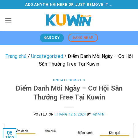
Skip
ADD ANYTHING HERE OR JUST REMOVE IT...
to
content
ĐĂNG KÝ
ĐĂNG NHẬP
Trang chủ
/
Uncategorized
/
Điểm Danh Mỗi Ngày – Cơ Hội
Săn Thưởng Free Tại Kuwin
UNCATEGORIZED
Điểm Danh Mỗi Ngày – Cơ Hội Săn
Thưởng Free Tại Kuwin
POSTED ON
THÁNG 12 6, 2024
BY
ADMIN
06
Th12