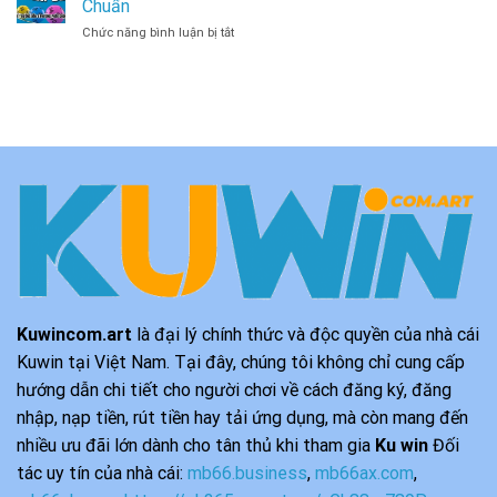
giải
Chuẩn
Phút
Sổ
trí
Giây
ở
Chức năng bình luận bị tắt
Tay
bất
Tạo
Đánh
tận
Dàn
Lô
năm
Đề
Đề
2024
–
Hay
Hướng
Cùng
Dẫn
Kuwin
4
Phương
Pháp
Chọn
Số
Chuẩn
Kuwincom.art
là đại lý chính thức và độc quyền của nhà cái
Kuwin tại Việt Nam. Tại đây, chúng tôi không chỉ cung cấp
hướng dẫn chi tiết cho người chơi về cách đăng ký, đăng
nhập, nạp tiền, rút tiền hay tải ứng dụng, mà còn mang đến
nhiều ưu đãi lớn dành cho tân thủ khi tham gia
Ku win
Đối
tác uy tín của nhà cái:
mb66.business
,
mb66ax.com
,