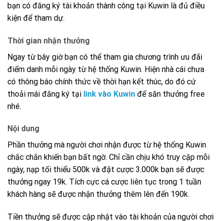
bạn có đăng ký tài khoản thành công tại Kuwin là đủ điều
kiện để tham dự.
Thời gian nhận thưởng
Ngay từ bây giờ bạn có thể tham gia chương trình ưu đãi
điểm danh mỗi ngày từ hệ thống Kuwin. Hiện nhà cái chưa
có thông báo chính thức về thời hạn kết thúc, do đó cứ
thoải mái đăng ký tại
link vào Kuwin
để săn thưởng free
nhé.
Nội dung
Phần thưởng mà người chơi nhận được từ hệ thống Kuwin
chắc chắn khiến bạn bất ngờ. Chỉ cần chịu khó truy cập mỗi
ngày, nạp tối thiểu 500k và đặt cược 3.000k bạn sẽ được
thưởng ngay 19k. Tích cực cá cược liên tục trong 1 tuần
khách hàng sẽ được nhận thưởng thêm lên đến 190k.
Tiền thưởng sẽ được cập nhật vào tài khoản của người chơi