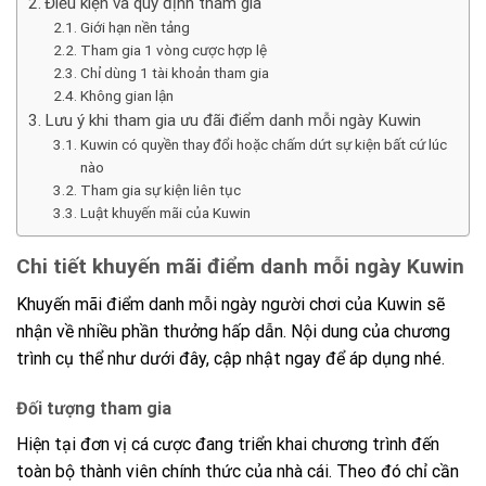
Điều kiện và quy định tham gia
Giới hạn nền tảng
Tham gia 1 vòng cược hợp lệ
Chỉ dùng 1 tài khoản tham gia
Không gian lận
Lưu ý khi tham gia ưu đãi điểm danh mỗi ngày Kuwin
Kuwin có quyền thay đổi hoặc chấm dứt sự kiện bất cứ lúc
nào
Tham gia sự kiện liên tục
Luật khuyến mãi của Kuwin
Chi tiết khuyến mãi điểm danh mỗi ngày Kuwin
Khuyến mãi điểm danh mỗi ngày người chơi của Kuwin sẽ
nhận về nhiều phần thưởng hấp dẫn. Nội dung của chương
trình cụ thể như dưới đây, cập nhật ngay để áp dụng nhé.
Đối tượng tham gia
Hiện tại đơn vị cá cược đang triển khai chương trình đến
toàn bộ thành viên chính thức của nhà cái. Theo đó chỉ cần