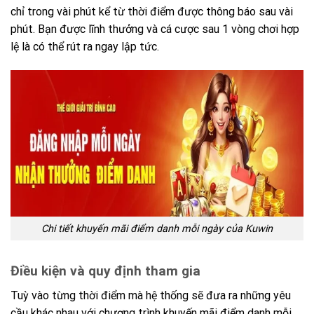
chỉ trong vài phút kể từ thời điểm được thông báo sau vài
phút. Bạn được lĩnh thưởng và cá cược sau 1 vòng chơi hợp
lệ là có thể rút ra ngay lập tức.
Chi tiết khuyến mãi điểm danh mỗi ngày của Kuwin
Điều kiện và quy định tham gia
Tuỳ vào từng thời điểm mà hệ thống sẽ đưa ra những yêu
cầu khác nhau với chương trình khuyến mãi điểm danh mỗi