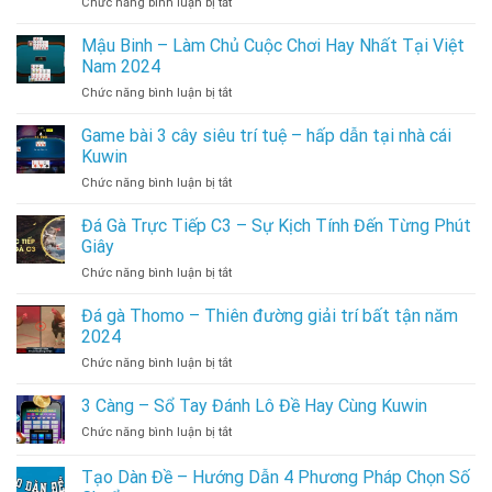
ở
Chức năng bình luận bị tắt
Tới
Đãi
Điểm
55%
Hấp
Danh
Mậu Binh – Làm Chủ Cuộc Chơi Hay Nhất Tại Việt
Không
Dẫn
Mỗi
Sợ
Nam 2024
Kuwin
Ngày
Lỗ
ở
Chức năng bình luận bị tắt
–
Vốn
Mậu
Cơ
Tại
Binh
Game bài 3 cây siêu trí tuệ – hấp dẫn tại nhà cái
Hội
Kuwin
–
Săn
Kuwin
Làm
Thưởng
ở
Chức năng bình luận bị tắt
Chủ
Free
Game
Cuộc
Tại
bài
Đá Gà Trực Tiếp C3 – Sự Kịch Tính Đến Từng Phút
Chơi
Kuwin
3
Hay
Giây
cây
Nhất
ở
Chức năng bình luận bị tắt
siêu
Tại
Đá
trí
Việt
Gà
Đá gà Thomo – Thiên đường giải trí bất tận năm
tuệ
Nam
Trực
–
2024
2024
Tiếp
hấp
ở
Chức năng bình luận bị tắt
C3
dẫn
Đá
–
tại
gà
3 Càng – Sổ Tay Đánh Lô Đề Hay Cùng Kuwin
Sự
nhà
Thomo
Kịch
cái
ở
Chức năng bình luận bị tắt
–
Tính
Kuwin
3
Thiên
Đến
Càng
Tạo Dàn Đề – Hướng Dẫn 4 Phương Pháp Chọn Số
đường
Từng
–